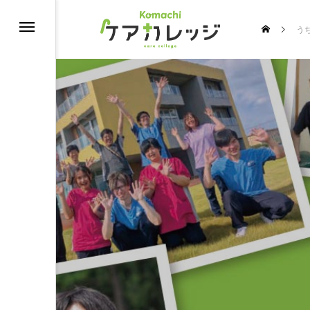
う
修
うちの推し介護♡スターコンテスト