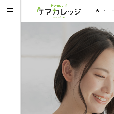
メ
修
うちの推し介護♡スターコンテスト