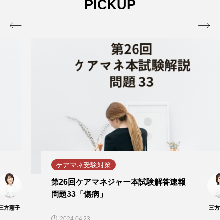
PICKUP


ケアマネ受験対策
第26回ケアマネジャー本試験解答速報
問題33「傷病」
三方憲子
2024.04.23