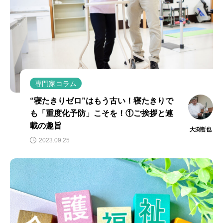
専門家コラム
“寝たきりゼロ”はもう古い！寝たきりで
も「重度化予防」こそを！①ご挨拶と連
載の趣旨
大渕哲也
2023.09.25