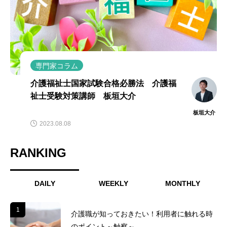
専門家コラム
介護福祉士国家試験合格必勝法 介護福
祉士受験対策講師 板垣大介
板垣大介
2023.08.08
RANKING
DAILY
WEEKLY
MONTHLY
1
1
介護職が知っておきたい！利用者に触れる時
のポイント～触察～