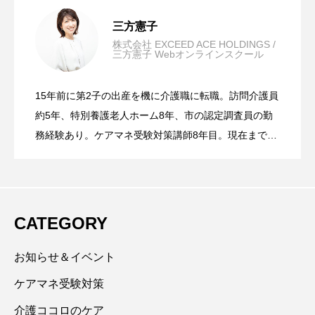
ケアマネ受験対策の4つのポイント
2025.10.01
三方憲子
株式会社 EXCEED ACE HOLDINGS /
三方憲子 Webオンラインスクール
ケアマネ受験頑張ったあとは…キャリア
2024.09.19
15年前に第2子の出産を機に介護職に転職。訪問介護員
難関試験を突破する！！『ケアマネ受験
2024.09.19
アップ！『お仕事探しのサポート』も三
約5年、特別養護老人ホーム8年、市の認定調査員の勤
務経験あり。ケアマネ受験対策講師8年目。現在まで約
150名以上の受講者を担当。1日講座150回以上、個別
対策の４つのポイント』
方にご相談ください
指導900時間以上の実績あり。合格率84.5％の実績と自
らの受験経験、様々な働き方で合格した方々の事例を
活かした「分かりやすさ・効率・継続重視」の指導を
CATEGORY
オンラインと会場セミナーで展開中。YouTubeチャン
ネル【ケアマネ合格革命・三方憲子】で授業動画を配
お知らせ＆イベント
信中。登録者数10,000人突破、１か月再生回数10万回
ケアマネ受験対策
を超える。ポイントを絞った「分かりやすさ」重視で
介護ココロのケア
視聴リピーターが多数存在する。