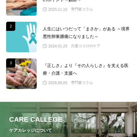
専門家コラム
2025.11.10
2
2
人生にはいつだって「まさか」がある ～境界
悪性卵巣腫瘍になりました～
介護ココロのケア
2024.01.25
3
3
『正しさ』より『その人らしさ』を支える医
療・介護・支援へ
専門家コラム
2026.08.05
CARE CALLEGE
ケアカレッジについて