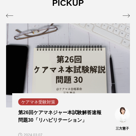
PICKUP


ケアマネ受験対策
第26回ケアマネジャー本試験解答速報
問題30「リハビリテーション」
三方憲子
2024.03.07