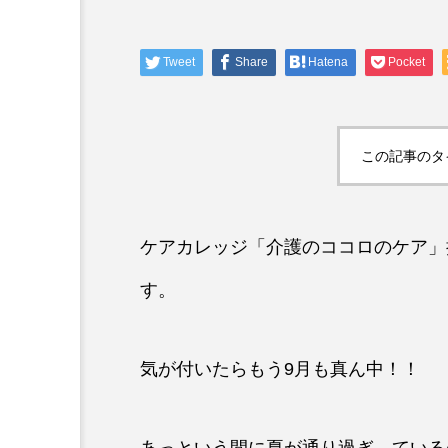
お知らせ＆イベント
Tweet
Share
Hatena
Pocket
📢介護福祉士国家試験対
✨
この記事のタ
ケアカレッジ「介護のココロのケア」
す。
気が付いたらもう9月も真ん中！！
あっという間に夏が通り過ぎ…ている