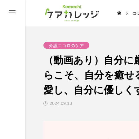
コ
修
介護ココロのケア
（動画あり）自分に
らこそ、自分を癒せ
愛し、自分に優しく
2024.09.13
うちの推し介護♡スターコンテスト