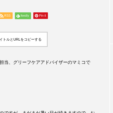
専門家コラム
RSS
feedly
Pin it
策講座のお知らせ
『正しさ』より『その人らしさ』を支え
医療・介護・支援へ
イトルとURLをコピーする
担当、
グリーフケアアドバイザー
のマミコで
のですが、まだまだ暑い日が続きますので、お