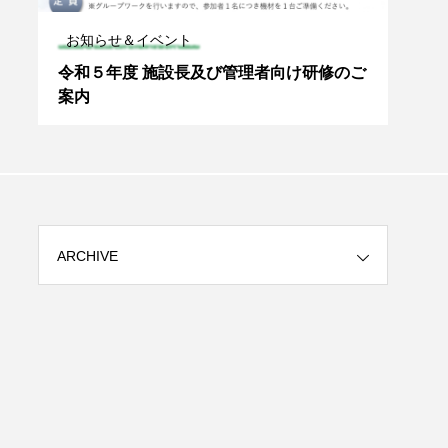
お知らせ＆イベント
お知
る
令和５年度 施設長及び管理者向け研修のご
📢
案内
✨
ARCHIVE