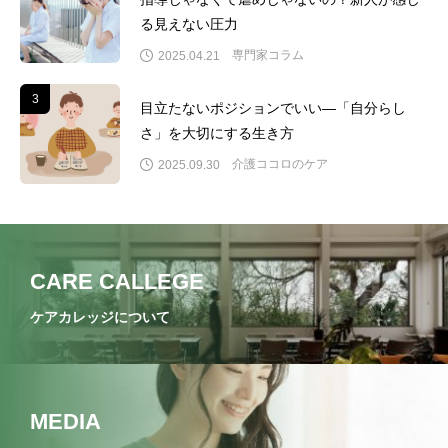
る見えない圧力
専門家コラム
2025.04.21
3
3
目立たないポジションでいい―「自分らし
さ」を大切にする生き方
介護ココロのケア
2025.09.30
CARE CALLEGE
ケアカレッジについて
MEDIA