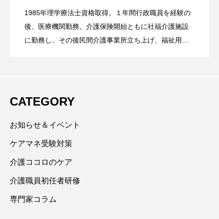
1985年理学療法士資格取得。１年間行政職員を経験の
“寝たきりゼロ”はもう古い！寝たきりでも
2024.01.09
「重度化予防」こそを！⑤褥瘡への認識
後、医療機関勤務。介護保険開始ともに社福介護施設
張状態ということについて
に勤務し、その後民間介護事業所立ち上げ、福祉用具
販売レンタル事業所勤務等経験。現在、（有）スマイ
「重度化予防」こそを！④呼吸苦につい
（その怖さと複雑さについて）
ルにて、法人内研修担当や現場のフォロー業務。その
他、リハビリテーション工学協会・日本車椅子シーテ
ィング協会・テクノエイド協会の研修担当や民間介護
て（気づいていらっしゃいますか？）
CATEGORY
セミナー事業社出講。（社）こうしゅくゼロ推進協会
アドバイザー、（社）重度化予防ケア推進協会アンバ
お知らせ＆イベント
サダー。
ケアマネ受験対策
介護ココロのケア
介護職員初任者研修
専門家コラム