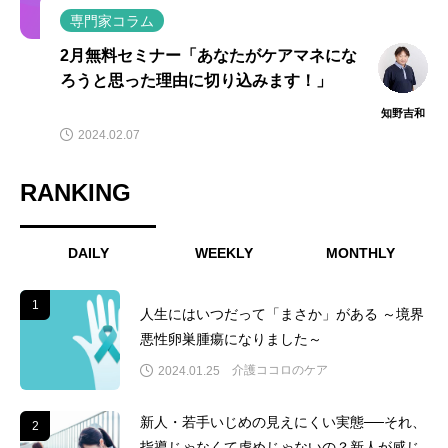
専門家コラム
2月無料セミナー「あなたがケアマネにな
ろうと思った理由に切り込みます！」
知野吉和
2024.02.07
RANKING
DAILY
WEEKLY
MONTHLY
1
1
人生にはいつだって「まさか」がある ～境界
悪性卵巣腫瘍になりました～
介護ココロのケア
2024.01.25
新人・若手いじめの見えにくい実態──それ、
2
2
指導じゃなくて虐めじゃないの？新人が感じ