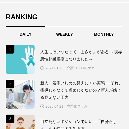
RANKING
DAILY
WEEKLY
MONTHLY
1
1
人生にはいつだって「まさか」がある ～境界
悪性卵巣腫瘍になりました～
介護ココロのケア
2024.01.25
新人・若手いじめの見えにくい実態──それ、
2
2
指導じゃなくて虐めじゃないの？新人が感じ
る見えない圧力
専門家コラム
2025.04.21
3
3
目立たないポジションでいい―「自分らし
さ」を大切にする生き方