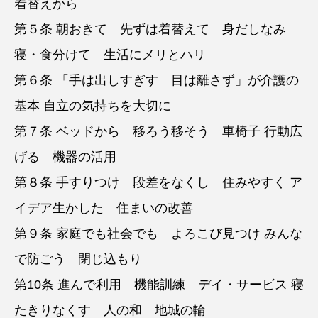
着替えから
第５条 朝おきて 先ずは着替えて 身だしなみ
寝・食分けて 生活にメリとハリ
第６条 「手は出しすぎす 目は離さず」が介護の
基本 自立の気持ちを大切に
第７条 ベッドから 移ろう移そう 車椅子 行動広
げる 機器の活用
第８条 手すりつけ 段差をなくし 住みやすく ア
イデア生かした 住まいの改善
第９条 家庭でも社会でも よろこび見つけ みんな
で防ごう 閉じ込もり
第10条 進んで利用 機能訓練 デイ・サービス 寝
たきりなくす 人の和 地城の輪