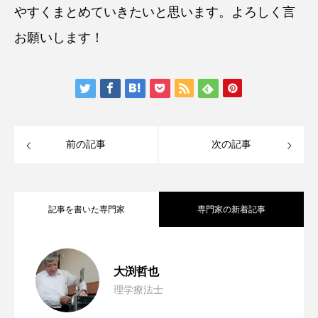
やすくまとめていきたいと思います。よろしく言
お願いします！
前の記事
次の記事
記事を書いた専門家
専門家の新着記事
“寝たきりゼロ”はもう古い！寝たきりでも
2024.05.23
大渕哲也
理学療法士
“寝たきりゼロ”はもう古い！寝たきりでも
2024.04.18
「重度化予防」こそを！⑥交感神経過緊