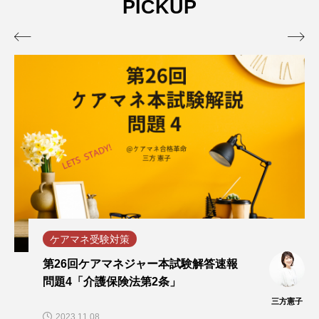
PICKUP


ケアマネ受験対策
第26回ケアマネジャー本試験解答速報
問題4「介護保険法第2条」
三方憲子
2023.11.08