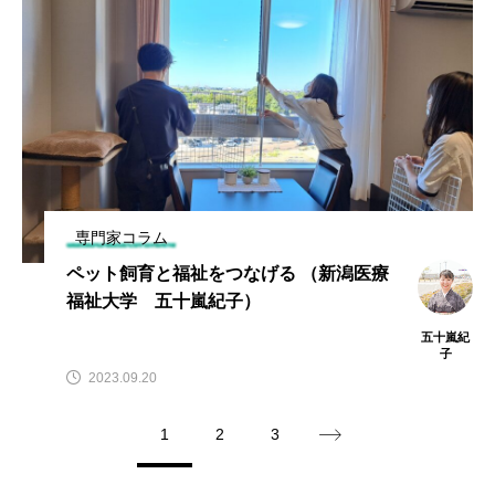
専門家コラム
ペット飼育と福祉をつなげる （新潟医療
福祉大学 五十嵐紀子）
五十嵐紀
子
2023.09.20
1
2
3