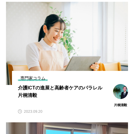
専門家コラム
介護ICTの進展と高齢者ケアのパラレル
片桐清毅
片桐清毅
2023.09.20