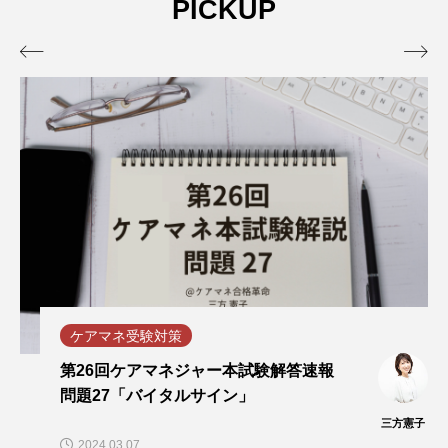
PICKUP


ケアマネ受験対策
第26回ケアマネジャー本試験解答速報
問題27「バイタルサイン」
三方憲子
2024.03.07