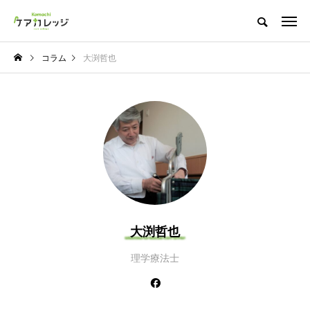
コラム
大渕哲也
大渕哲也
理学療法士