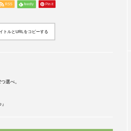
RSS
feedly
Pin it
専門家コラム
たちの仕事は
逆境に負けない心「レジリエンス」を高
る 小山智彦
イトルとURLをコピーする
2つ選べ。
♪』