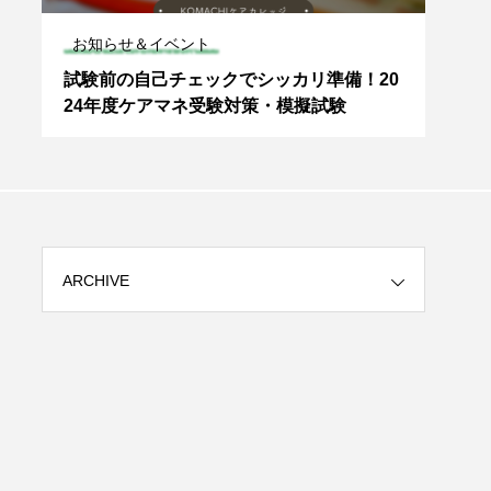
お知らせ＆イベント
専門
め
試験前の自己チェックでシッカリ準備！20
私た
24年度ケアマネ受験対策・模擬試験
何？
ARCHIVE