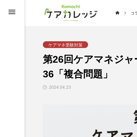
コ
修
ケアマネ受験対策
第26回ケアマネジ
36「複合問題」
2024.04.23
うちの推し介護♡スターコンテスト