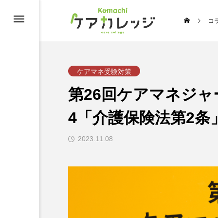
コ
修
ケアマネ受験対策
第26回ケアマネジ
4「介護保険法第2条
2023.11.08
うちの推し介護♡スターコンテスト