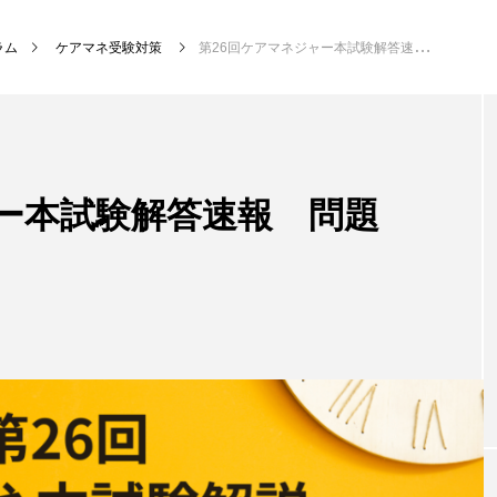
ラム
ケアマネ受験対策
第26回ケアマネジャー本試験解答速報 問題4「介護保険法第2条」
ャー本試験解答速報 問題
」