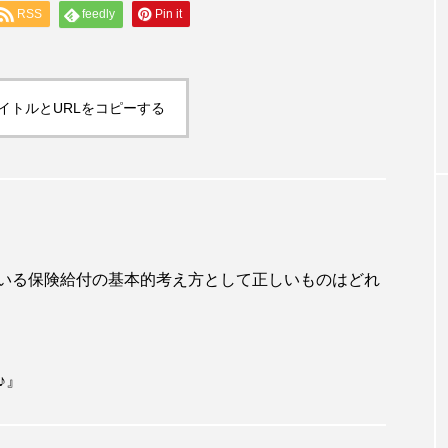
RSS
feedly
Pin it
お知らせ＆イベント
らこそ介護福祉
介護隊福祉用具展示会２０２３in新潟市
業振興センター
イトルとURLをコピーする
ている保険給付の基本的考え方として正しいものはどれ
♪』