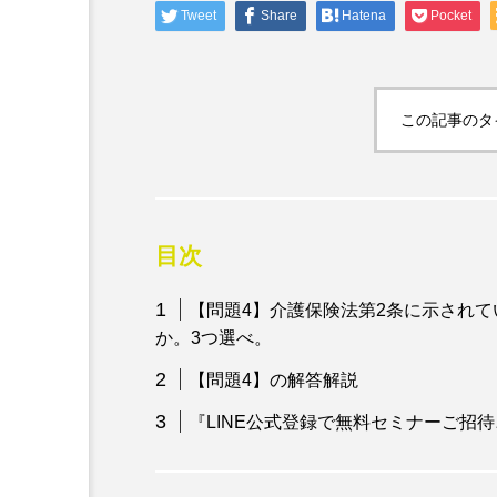
Tweet
Share
Hatena
Pocket
専門家コラム
パート合格が始まる今だか
士にチャレンジしよう！！
この記事のタ
目次
【問題4】介護保険法第2条に示され
か。3つ選べ。
【問題4】の解答解説
『LINE公式登録で無料セミナーご招待