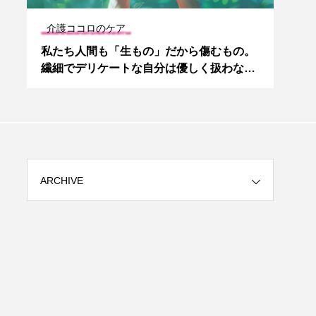
介護ココロのケア
専門
産
私たち人間も「生もの」だから傷むもの。
パー
繊細でデリケートな自分は優しく扱わなく
士に
っちゃね。
ARCHIVE