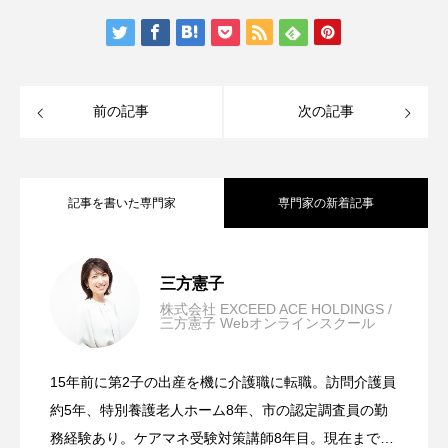
前の記事
次の記事
記事を書いた専門家
専門家の新着記事
ケアマネ受験対策の4つのポイント
2025.10.01
三方憲子
株式会社 EXCEED ACE HOLDINGS /
三方憲子 Webオンラインスクール
ケアマネ受験頑張ったあとは…キャリア
2024.09.19
15年前に第2子の出産を機に介護職に転職。訪問介護員
難関試験を突破する！！『ケアマネ受験
2024.09.19
アップ！『お仕事探しのサポート』も三
約5年、特別養護老人ホーム8年、市の認定調査員の勤
務経験あり。ケアマネ受験対策講師8年目。現在まで約