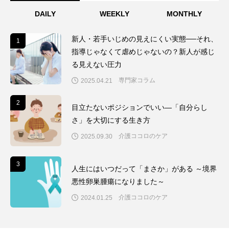
DAILY
WEEKLY
MONTHLY
新人・若手いじめの見えにくい実態──それ、
1
1
指導じゃなくて虐めじゃないの？新人が感じ
る見えない圧力
専門家コラム
2025.04.21
2
2
目立たないポジションでいい―「自分らし
さ」を大切にする生き方
介護ココロのケア
2025.09.30
3
3
人生にはいつだって「まさか」がある ～境界
悪性卵巣腫瘍になりました～
介護ココロのケア
2024.01.25