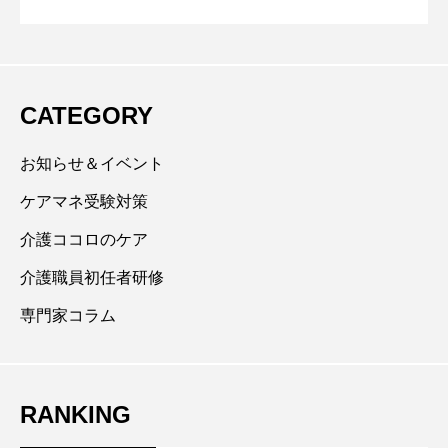
150名以上の受講者を担当。1日講座150回以上、個別
対策の４つのポイント』
方にご相談ください
指導900時間以上の実績あり。合格率84.5％の実績と自
らの受験経験、様々な働き方で合格した方々の事例を
活かした「分かりやすさ・効率・継続重視」の指導を
CATEGORY
オンラインと会場セミナーで展開中。YouTubeチャン
ネル【ケアマネ合格革命・三方憲子】で授業動画を配
お知らせ＆イベント
信中。登録者数10,000人突破、１か月再生回数10万回
ケアマネ受験対策
を超える。ポイントを絞った「分かりやすさ」重視で
介護ココロのケア
視聴リピーターが多数存在する。
介護職員初任者研修
専門家コラム
RANKING