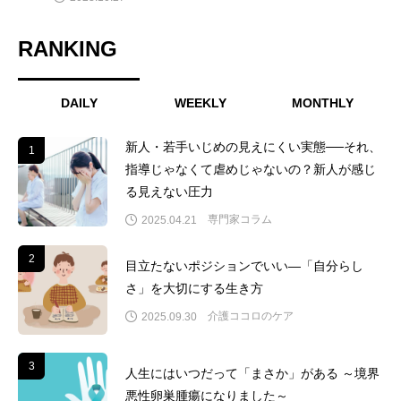
RANKING
DAILY
WEEKLY
MONTHLY
新人・若手いじめの見えにくい実態──それ、
1
1
指導じゃなくて虐めじゃないの？新人が感じ
る見えない圧力
専門家コラム
2025.04.21
2
2
目立たないポジションでいい―「自分らし
さ」を大切にする生き方
介護ココロのケア
2025.09.30
3
3
人生にはいつだって「まさか」がある ～境界
悪性卵巣腫瘍になりました～