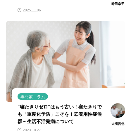
時田幸子
2025.11.06
専門家コラム
“寝たきりゼロ”はもう古い！寝たきりで
も「重度化予防」こそを！②廃用性症候
群～生活不活発病について
大渕哲也
2023.10.27