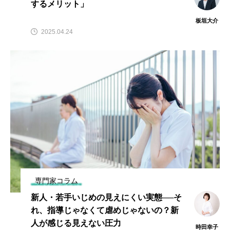
するメリット」
板垣大介
2025.04.24
専門家コラム
新人・若手いじめの見えにくい実態──そ
れ、指導じゃなくて虐めじゃないの？新
人が感じる見えない圧力
時田幸子