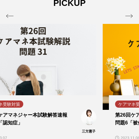
PICKUP


ケアマネ受験対策
第26回ケアマネジャー本試験解答速報
問題6「被保険者にならないもの」
三方憲子
2023.11.08