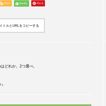
RSS
feedly
Pin it
ケアマネ受験対策
 ～セルフコンパ
第26回ケアマネジャー本試験解答速報 
届けよう～
題40「ターミナルケア」
イトルとURLをコピーする
のはどれか。2つ選べ。
♪』