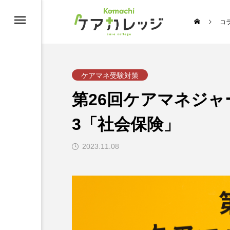
コ
修
ケアマネ受験対策
第26回ケアマネジ
3「社会保険」
2023.11.08
うちの推し介護♡スターコンテスト