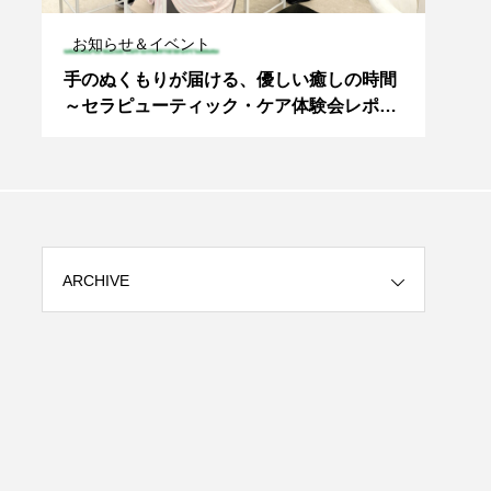
お知らせ＆イベント
介護
問
手のぬくもりが届ける、優しい癒しの時間
私が
～セラピューティック・ケア体験会レポー
ッシ
ト～
ARCHIVE