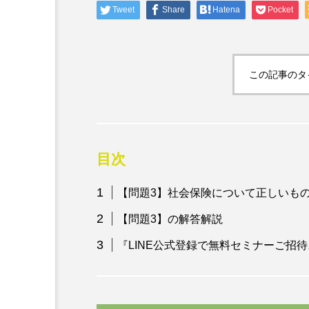
Tweet
Share
Hatena
Pocket
介護ココロのケア
私が幸せでありますように
ッションで自分に優しさを
この記事のタ
目次
【問題3】社会保険について正しいも
【問題3】の解答解説
『LINE公式登録で無料セミナーご招待