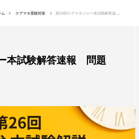
ラム
ケアマネ受験対策
第26回ケアマネジャー本試験解答速報 問題3「社会保険」
ャー本試験解答速報 問題