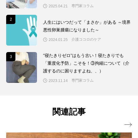
専門家コラム
2025.04.21
2
2
人生にはいつだって「まさか」がある ～境界
悪性卵巣腫瘍になりました～
介護ココロのケア
2024.01.25
“寝たきりゼロ”はもう古い！寝たきりでも
3
3
「重度化予防」こそを！③拘縮について（介
護するのに困りますよね、、）
専門家コラム
2023.11.14
関連記事
