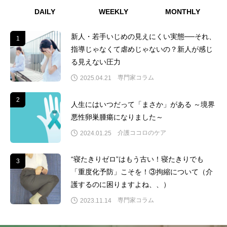
DAILY
WEEKLY
MONTHLY
新人・若手いじめの見えにくい実態──それ、
1
1
指導じゃなくて虐めじゃないの？新人が感じ
る見えない圧力
専門家コラム
2025.04.21
2
2
人生にはいつだって「まさか」がある ～境界
悪性卵巣腫瘍になりました～
介護ココロのケア
2024.01.25
“寝たきりゼロ”はもう古い！寝たきりでも
3
3
「重度化予防」こそを！③拘縮について（介
護するのに困りますよね、、）
専門家コラム
2023.11.14