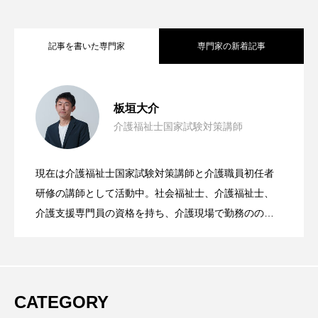
記事を書いた専門家
専門家の新着記事
パート合格が始まる今だからこそ介護福
2025.10.02
板垣大介
介護福祉士国家試験対策講師
介護福祉士のパート合格導入！
2025.05.21
祉士にチャレンジしよう！！
現在は介護福祉士国家試験対策講師と介護職員初任者
介護職員初任者研修始めます！！「取得
2025.04.24
研修の講師として活動中。社会福祉士、介護福祉士、
介護支援専門員の資格を持ち、介護現場で勤務のの
ち、介護福祉士養成の専門学校の教員として勤務。そ
するメリット」
こで介護福祉士を目指す学生に福祉の魅力を伝え、多
くの卒業生が介護現場で活躍している。また介護福祉
士国家試験対策のスペシャリストとして、学生だけで
CATEGORY
なく、現場で介護福祉士を目指す方たちの国家試験合