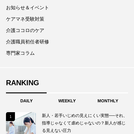
格をサポートして結果を残した。介護分野だけでな
お知らせ＆イベント
く、幅広い福祉分野で新潟の医療福祉業界を盛り上げ
ケアマネ受験対策
たいと考え、医療福祉の現場で医療ソーシャルワーカ
介護ココロのケア
ーも経験し相談援助のスキルも習得。趣味はバスケッ
トボールと広島カープの応援。
介護職員初任者研修
専門家コラム
RANKING
DAILY
WEEKLY
MONTHLY
新人・若手いじめの見えにくい実態──それ、
1
1
指導じゃなくて虐めじゃないの？新人が感じ
る見えない圧力