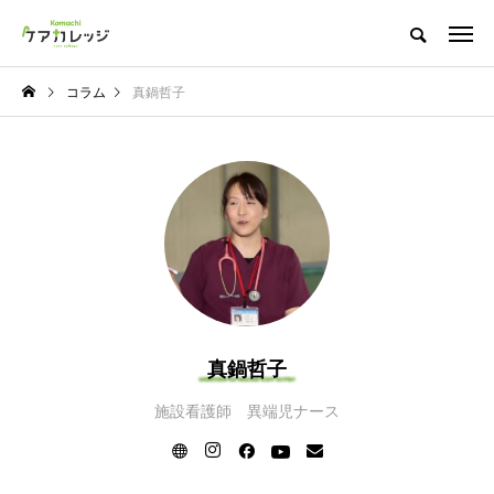
コラム
真鍋哲子
真鍋哲子
施設看護師 異端児ナース