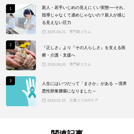
新人・若手いじめの見えにくい実態──それ、
1
1
指導じゃなくて虐めじゃないの？新人が感じ
る見えない圧力
専門家コラム
2025.04.21
2
2
『正しさ』より『その人らしさ』を支える医
療・介護・支援へ
専門家コラム
2026.08.05
3
3
人生にはいつだって「まさか」がある ～境界
悪性卵巣腫瘍になりました～
介護ココロのケア
2024.01.25