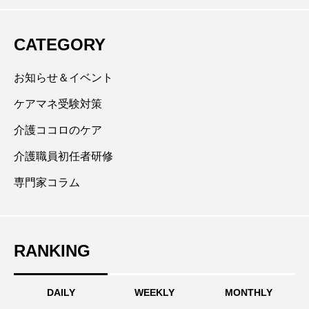
らの受験経験、様々な働き方で合格した方々の事例を
活かした「分かりやすさ・効率・継続重視」の指導を
CATEGORY
オンラインと会場セミナーで展開中。YouTubeチャン
ネル【ケアマネ合格革命・三方憲子】で授業動画を配
お知らせ＆イベント
信中。登録者数10,000人突破、１か月再生回数10万回
ケアマネ受験対策
を超える。ポイントを絞った「分かりやすさ」重視で
介護ココロのケア
視聴リピーターが多数存在する。
介護職員初任者研修
専門家コラム
RANKING
DAILY
WEEKLY
MONTHLY