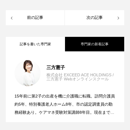
前の記事
次の記事
記事を書いた専門家
専門家の新着記事
ケアマネ受験対策の4つのポイント
2025.10.01
三方憲子
株式会社 EXCEED ACE HOLDINGS /
三方憲子 Webオンラインスクール
ケアマネ受験頑張ったあとは…キャリア
2024.09.19
15年前に第2子の出産を機に介護職に転職。訪問介護員
難関試験を突破する！！『ケアマネ受験
2024.09.19
アップ！『お仕事探しのサポート』も三
約5年、特別養護老人ホーム8年、市の認定調査員の勤
務経験あり。ケアマネ受験対策講師8年目。現在まで約
150名以上の受講者を担当。1日講座150回以上、個別
対策の４つのポイント』
方にご相談ください
指導900時間以上の実績あり。合格率84.5％の実績と自