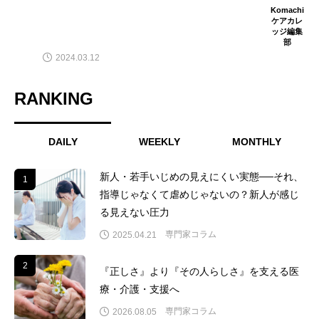
Komachi
ケアカレ
ッジ編集
部
2024.03.12
RANKING
DAILY
WEEKLY
MONTHLY
新人・若手いじめの見えにくい実態──それ、
1
1
指導じゃなくて虐めじゃないの？新人が感じ
る見えない圧力
専門家コラム
2025.04.21
2
2
『正しさ』より『その人らしさ』を支える医
療・介護・支援へ
専門家コラム
2026.08.05