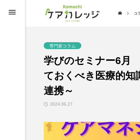
コ
修
専門家コラム
学びのセミナー6月
ておくべき医療的知
連携～
2024.06.27
うちの推し介護♡スターコンテスト