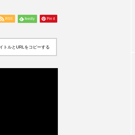
ケアマネ受験対策
RSS
feedly
Pin it
礎知識～「なぜ
第26回ケアマネジャー本試験解答速報 
、予防の第一歩
題25「事例問題」
イトルとURLをコピーする