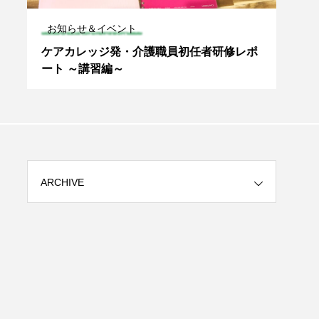
お知らせ＆イベント
専門
問
ケアカレッジ発・介護職員初任者研修レポ
褥瘡
ート ～講習編～
起き
～
ARCHIVE