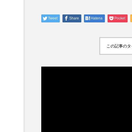
専門家コラム
Tweet
Share
Hatena
Pocket
褥瘡・拘縮予防のための基
起きるのか」を知ることが
～
この記事のタ