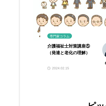
専門家コラム
介護福祉士対策講座⑤
（発達と老化の理解）
本間友美子
2024.02.15
ピッ