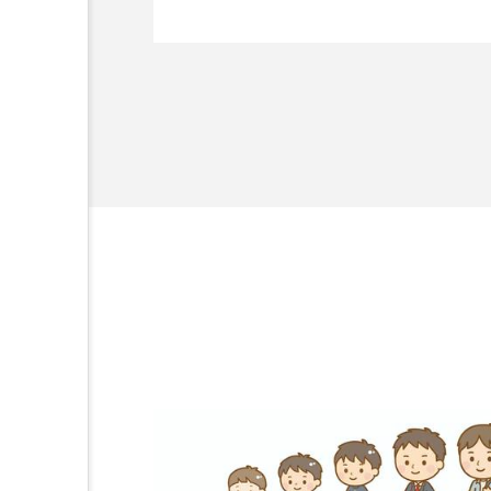
ジャーが知っておくべき医
療的知識」 ～医療的アプロ
ーチと連携～