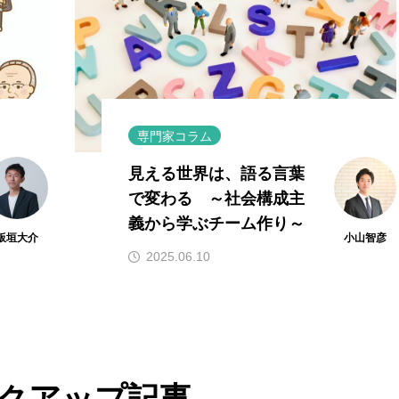
専門家コラム
見える世界は、語る言葉
で変わる ～社会構成主
義から学ぶチーム作り～
板垣大介
小山智彦
2025.06.10
クアップ記事