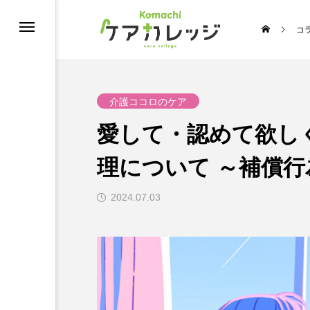
コ
修
介護ココロのケア
愛して・認めて欲し
理について ～補償行
2024.07.03
うちの推し介護♡スターコンテスト