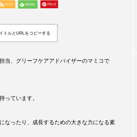
RSS
feedly
Pin it
専門家コラム
試験解答速報 問
健康経営と女性の働きやすさを叶えるた
能」
には
イトルとURLをコピーする
担当、
グリーフケアアドバイザー
のマミコで
持っています。
になったり、成長するための大きな力になる素