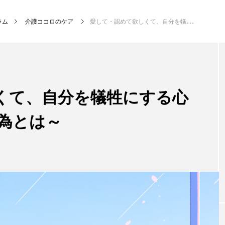
ラム
介護ココロのケア
愛して・認めて欲しくて、自分を犠牲にする心理について ～補償行為とは～
くて、自分を犠牲にする心
為とは～