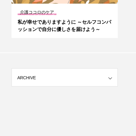
介護ココロのケア
ケア
め
私が幸せでありますように ～セルフコンパ
第2
ッションで自分に優しさを届けよう～
題1
ARCHIVE