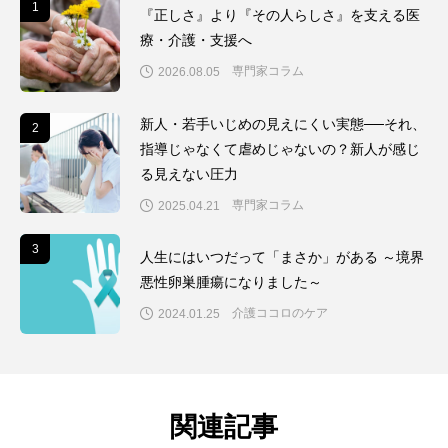
1
1
『正しさ』より『その人らしさ』を支える医
療・介護・支援へ
専門家コラム
2026.08.05
新人・若手いじめの見えにくい実態──それ、
2
2
指導じゃなくて虐めじゃないの？新人が感じ
る見えない圧力
専門家コラム
2025.04.21
3
3
人生にはいつだって「まさか」がある ～境界
悪性卵巣腫瘍になりました～
介護ココロのケア
2024.01.25
関連記事