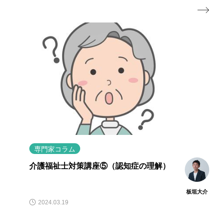

専門家コラム
介護福祉士国家試験合格必勝法 介護福
祉士受験対策講師 板垣大介
板垣大介
2023.08.08