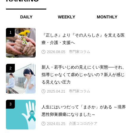
DAILY
WEEKLY
MONTHLY
1
1
『正しさ』より『その人らしさ』を支える医
療・介護・支援へ
専門家コラム
2026.08.05
新人・若手いじめの見えにくい実態──それ、
2
2
指導じゃなくて虐めじゃないの？新人が感じ
る見えない圧力
専門家コラム
2025.04.21
3
3
人生にはいつだって「まさか」がある ～境界
悪性卵巣腫瘍になりました～
介護ココロのケア
2024.01.25