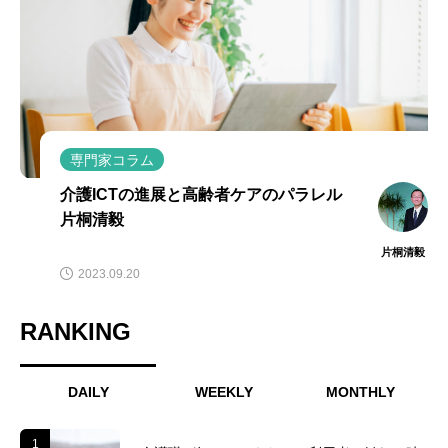
専門家コラム
介護ICTの進展と高齢者ケアのパラレル
片桐清毅
片桐清毅
2023.09.20
RANKING
DAILY
WEEKLY
MONTHLY
1
1