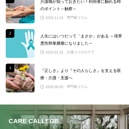
介護職が知っておきたい！利用者に触れる時
のポイント～触察～
専門家コラム
2025.11.10
2
2
人生にはいつだって「まさか」がある ～境界
悪性卵巣腫瘍になりました～
介護ココロのケア
2024.01.25
3
3
『正しさ』より『その人らしさ』を支える医
療・介護・支援へ
専門家コラム
2026.08.05
CARE CALLEGE