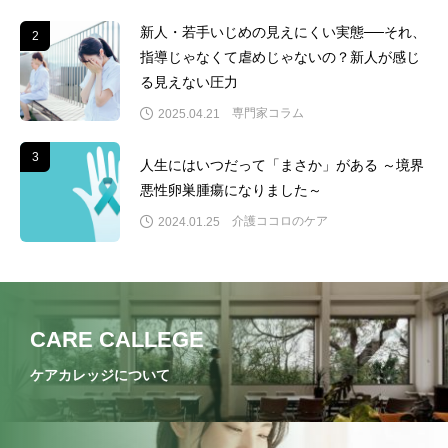
新人・若手いじめの見えにくい実態──それ、
2
2
指導じゃなくて虐めじゃないの？新人が感じ
る見えない圧力
専門家コラム
2025.04.21
3
3
人生にはいつだって「まさか」がある ～境界
悪性卵巣腫瘍になりました～
介護ココロのケア
2024.01.25
CARE CALLEGE
ケアカレッジについて