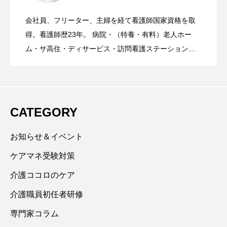
会社員、フリーター、主婦を経て看護師国家資格を取
ヒヤリハット報告は本当に現場を良くし
2026.06.08
く技術」だけで人の気持ちを聴けている
得。看護師歴23年。 病院・（特養・有料）老人ホー
ム・サ高住・ディサービス・訪問看護ステーション勤
務。 多数の心理学を学びセミナーを主催。ガン患者
ているのか?
と勘違いしていませんか―
様・ご家族様へ傾聴ボランティア歴10年。現在は講師
業、セミナー主催、個人カウンセリング＆LINE相談活
動中。 NPO法人日本ゲートキーパー協会認定講師 ・
CATEGORY
一般社団法人日本ストレスチェック協会認定SMFT ・
アンガーマネージメントキッズインストラクター・ 再
お知らせ＆イベント
決断療法心理カウンセラー・トラウマ解消心理セラピ
ケアマネ受験対策
スト・ パステル画でイラストや曼荼羅アートを描くこ
介護ココロのケア
とや己書という筆文字を通して、心の癒しと自己表現
する場作りのお手伝いも楽しんでいます。
介護職員初任者研修
専門家コラム