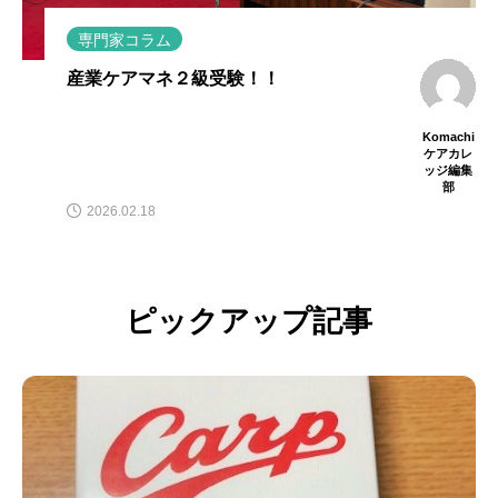
専門家コラム
【社会の厳しさを乗り越えるためには】
知野吉和
achi
知野吉和
カレ
2023.09.20
編集
部
ピックアップ記事