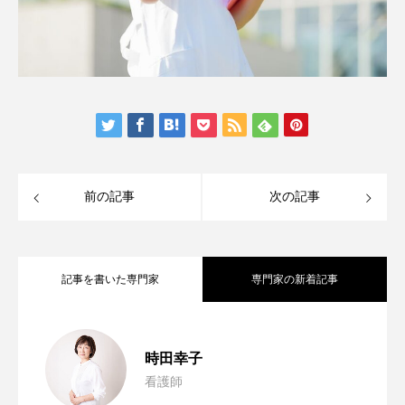
前の記事
次の記事
記事を書いた専門家
専門家の新着記事
『正しさ』より『その人らしさ』を支え
2026.08.05
時田幸子
看護師
傾聴を本当に理解していますか？―「聴
2026.07.15
る医療・介護・支援へ