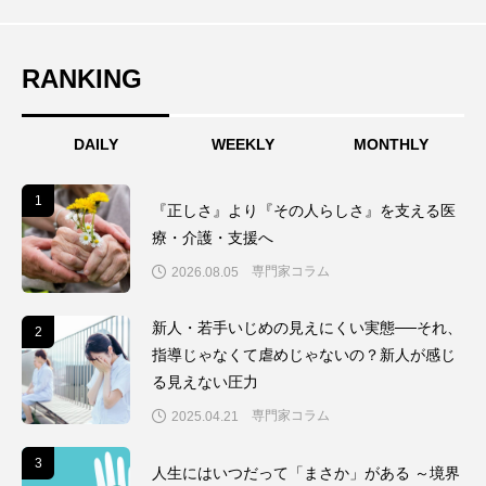
RANKING
DAILY
WEEKLY
MONTHLY
1
1
『正しさ』より『その人らしさ』を支える医
療・介護・支援へ
専門家コラム
2026.08.05
新人・若手いじめの見えにくい実態──それ、
2
2
指導じゃなくて虐めじゃないの？新人が感じ
る見えない圧力
専門家コラム
2025.04.21
3
3
人生にはいつだって「まさか」がある ～境界