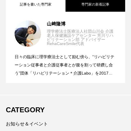
記事を書いた専門家
専門家の新着記事
ポジショニングの準備～ポジショニング
2026.07.27
山﨑隆博
理学療法士医療法人社団山川会 介護
老人保健施設ケアセンター 芳川リハ
ビリテーション部 アドバイザー
褥瘡・拘縮予防のための基礎知識～「な
2026.06.29
RehaCareSmile代表
は「置く前」が結果を左右する～
日々の臨床に理学療法士として励む傍ら、“リハビリテ
立ち上がり動作を理解する〜「立つこ
2026.05.28
ぜ起きるのか」を知ることが、予防の第
ーション従事者と介護従事者とが腹を割って研鑽し合
う”団体「リハビリテーション＊介護Labo」を2017年
に立ち上げる。その中で、介護技術関連のセミナーを
と」を学び直すことが、自立支援型起立
一歩～
主催し、“洗練された技術” “揺るぎない根拠”“潜在的な
想い”を兼ね備えている介護技術のプロを養成。 中央法
規出版（株）発刊のおはよう２１にて、連載「場面別
介助の第一歩〜
CATEGORY
に見る 介護技術のチェックポイント」や特集「今日か
ら使える基本の介護技術100のポイント」などを執筆。
お知らせ＆イベント
現在は、老健のリハビリテーション部責任者として勤