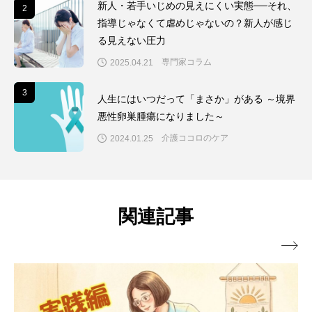
新人・若手いじめの見えにくい実態──それ、
2
2
指導じゃなくて虐めじゃないの？新人が感じ
る見えない圧力
専門家コラム
2025.04.21
3
3
人生にはいつだって「まさか」がある ～境界
悪性卵巣腫瘍になりました～
介護ココロのケア
2024.01.25
関連記事
