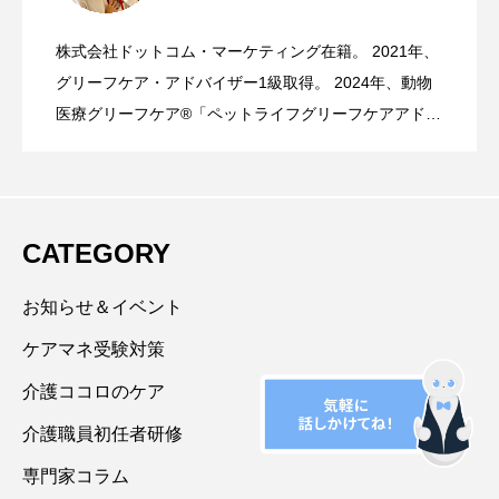
くちゃ」を書き出して、自分を労う練習
株式会社ドットコム・マーケティング在籍。 2021年、
（イベントレポート）介護のお仕事のた
2026.07.15
点？！ ～”なにかできたから満点”方式を
グリーフケア・アドバイザー1級取得。 2024年、動物
をしませんか？～
医療グリーフケア®「ペットライフグリーフケアアドバ
イザー」認定。 人生で最もつらく答えのない苦しみに
めのリアル交流会 ～ゲスト：介護環境改
採用しなくてもいいんだよ～
対峙するのが喪失体験です。『哀しむことは愛するこ
と』という言葉を胸に、愛で見守り・愛で受け止め・
愛で支えるグリーフケアを目指しています。 グリーフ
善アドバイザー 山下総司さん～
CATEGORY
ケア分野以外のお悩み相談・カウンセリングでは、自
分に優しさを向けて思いやり、自己受容する生き方の
お知らせ＆イベント
サポートを得意とする。
ケアマネ受験対策
介護ココロのケア
介護職員初任者研修
専門家コラム