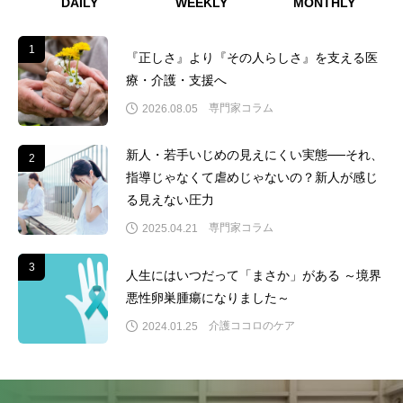
DAILY
WEEKLY
MONTHLY
1
1
『正しさ』より『その人らしさ』を支える医
療・介護・支援へ
専門家コラム
2026.08.05
新人・若手いじめの見えにくい実態──それ、
2
2
指導じゃなくて虐めじゃないの？新人が感じ
る見えない圧力
専門家コラム
2025.04.21
3
3
人生にはいつだって「まさか」がある ～境界
悪性卵巣腫瘍になりました～
介護ココロのケア
2024.01.25