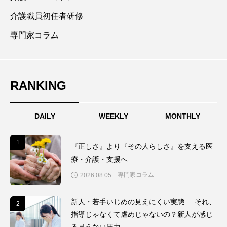
介護職員初任者研修
専門家コラム
RANKING
DAILY
WEEKLY
MONTHLY
1
1
『正しさ』より『その人らしさ』を支える医
療・介護・支援へ
専門家コラム
2026.08.05
新人・若手いじめの見えにくい実態──それ、
2
2
指導じゃなくて虐めじゃないの？新人が感じ
る見えない圧力