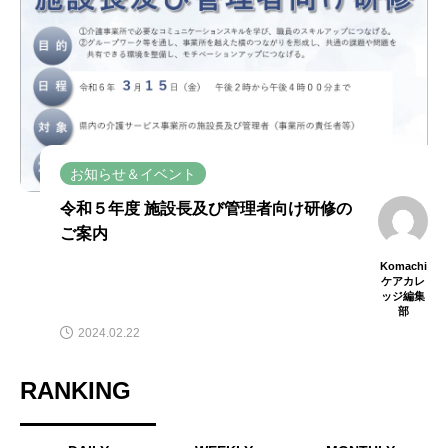
お知らせ＆イベント
令和５年度 施設長及び管理者向け研修の
ご案内
Komachi
ケアカレ
ッジ編集
部
2024.02.22
RANKING