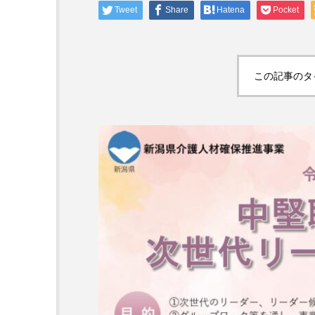
Tweet
Share
Hatena
Pocket
ケアマネ受験対策
第26回ケアマネジャー本
題12「社会保険診療報酬
この記事のタ