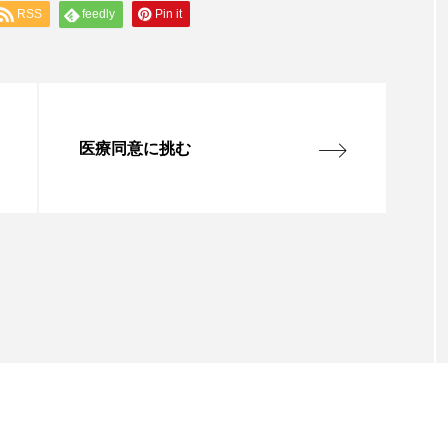
RSS
feedly
Pin it
医療同意に挑む