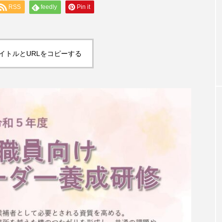
RSS
feedly
Pin it
専門家コラム
試験解答速報 問
“寝たきりゼロ”はもう古い！寝たきりで
支払基金」
「重度化予防」こそを！⑥交感神経過緊
イトルとURLをコピーする
状態ということについて