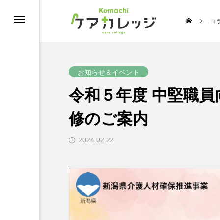
コ
修
お知らせ＆イベント
令和５年度 中堅職員
修のご案内
2024.02.22
うちの推し介護♡スターコンテスト