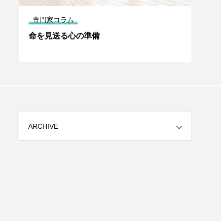
専門家コラム
ケア
も
命を見送る心の準備
第2
張
題1
ARCHIVE