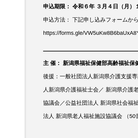
申込期限： 令和６年 ３月４日（月）
申込方法： 下記申し込みフォームか
https://forms.gle/VW5uKw8B6baUxA8
主 催： 新潟県福祉保健部高齢福祉保
後援：一般社団法人新潟県介護支援専
人新潟県介護福祉士会／ 新潟県介護
協議会／公益社団法人 新潟県社会福
法人 新潟県老人福祉施設協議会 （5