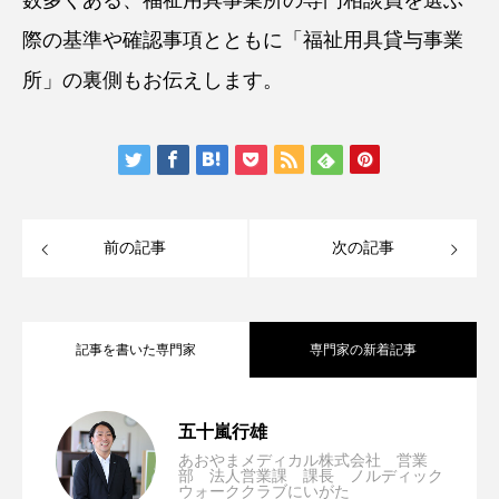
数多くある、福祉用具事業所の専門相談員を選ぶ
際の基準や確認事項とともに「福祉用具貸与事業
所」の裏側もお伝えします。
前の記事
次の記事
記事を書いた専門家
専門家の新着記事
Komachiケアカレッジ 学びのセミナー7
2024.08.16
五十嵐行雄
あおやまメディカル株式会社 営業
部 法人営業課 課長 ノルディック
ウォーククラブにいがた