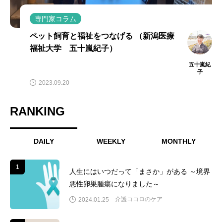
専門家コラム
ペット飼育と福祉をつなげる （新潟医療
福祉大学 五十嵐紀子）
五十嵐紀
子
2023.09.20
RANKING
DAILY
WEEKLY
MONTHLY
1
1
人生にはいつだって「まさか」がある ～境界
悪性卵巣腫瘍になりました～
介護ココロのケア
2024.01.25