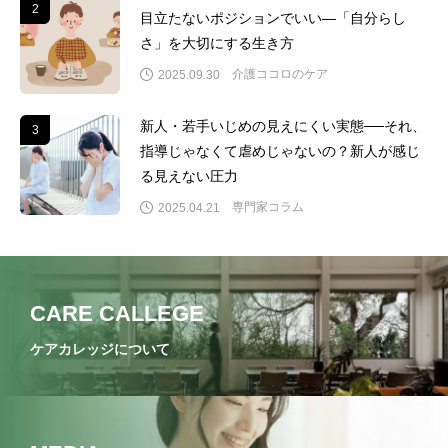
2
2
目立たないポジションでいい―「自分らし
さ」を大切にする生き方
介護ココロのケア
2025.09.30
新人・若手いじめの見えにくい実態──それ、
3
3
指導じゃなくて虐めじゃないの？新人が感じ
る見えない圧力
専門家コラム
2025.04.21
CARE CALLEGE
ケアカレッジについて