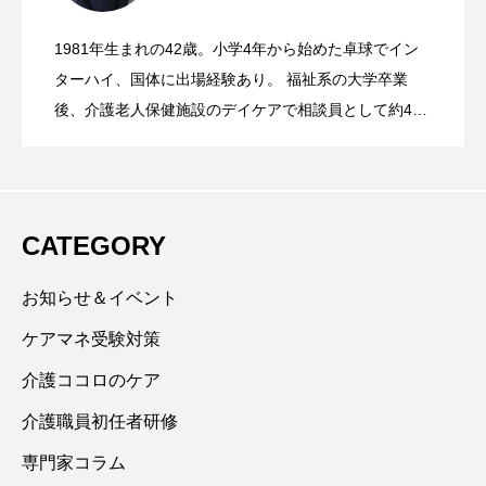
月Komachiケアカレッジ 学びのセミナ
1981年生まれの42歳。小学4年から始めた卓球でイン
ターハイ、国体に出場経験あり。 福祉系の大学卒業
ー7月「福祉用具専門相談員とは・選定の
後、介護老人保健施設のデイケアで相談員として約4年
勤務。 その後、福祉用具貸与事業所である「あおやま
ポイント」 ～ご利用者様の望む生活を実
メディカル株式会社」に入社。15年のキャリアを活か
し在宅営業のほか、現在は病院施設様など法人営業を
担当。「地元新潟をより暮らしやすく元気にしたい」
現するために～
CATEGORY
を原動力に、地元新潟で困っている人を1人でも多く課
題を解決すべく、地域密着の道具と住環境のプロフェ
お知らせ＆イベント
ッショナルとして活躍中。
ケアマネ受験対策
介護ココロのケア
介護職員初任者研修
専門家コラム