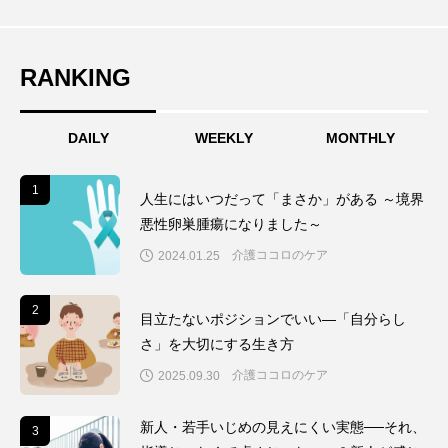
RANKING
DAILY
WEEKLY
MONTHLY
1
1
人生にはいつだって「まさか」がある ～境界
悪性卵巣腫瘍になりました～
介護ココロのケア
2024.01.25
2
2
目立たないポジションでいい―「自分らし
さ」を大切にする生き方
介護ココロのケア
2025.09.30
新人・若手いじめの見えにくい実態──それ、
3
3