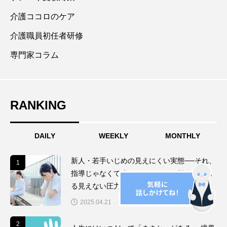
介護ココロのケア
介護職員初任者研修
専門家コラム
RANKING
DAILY
WEEKLY
MONTHLY
新人・若手いじめの見えにくい実態──それ、
1
1
指導じゃなくて虐めじゃないの？新人が感じ
る見えない圧力
専門家コラム
2025.04.21
2
2