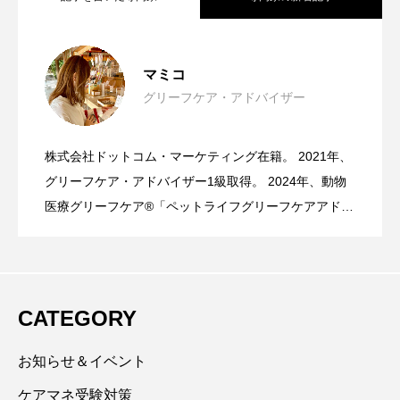
頑張り屋さんほど疲れやすい ～「やらな
2026.08.07
マミコ
グリーフケア・アドバイザー
半年頑張ったあなたも私も、120点満
2026.07.22
くちゃ」を書き出して、自分を労う練習
株式会社ドットコム・マーケティング在籍。 2021年、
（イベントレポート）介護のお仕事のた
2026.07.15
点？！ ～”なにかできたから満点”方式を
グリーフケア・アドバイザー1級取得。 2024年、動物
をしませんか？～
医療グリーフケア®「ペットライフグリーフケアアドバ
イザー」認定。 人生で最もつらく答えのない苦しみに
めのリアル交流会 ～ゲスト：介護環境改
採用しなくてもいいんだよ～
対峙するのが喪失体験です。『哀しむことは愛するこ
と』という言葉を胸に、愛で見守り・愛で受け止め・
愛で支えるグリーフケアを目指しています。 グリーフ
善アドバイザー 山下総司さん～
CATEGORY
ケア分野以外のお悩み相談・カウンセリングでは、自
分に優しさを向けて思いやり、自己受容する生き方の
お知らせ＆イベント
サポートを得意とする。
ケアマネ受験対策