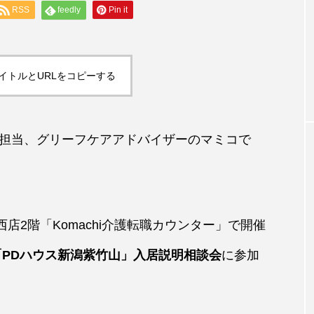
RSS
feedly
Pin it
介護ココロのケア
間関係とコミュ
1年を振り返って、あなたの成長を受け
りませんか？
イトルとURLをコピーする
担当、
グリーフケアアドバイザー
のマミコで
潟西店2階「Komachi介護転職カウンター」で開催
「PDハウス新潟紫竹山」入居説明相談会
に参加