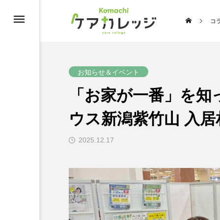
コ
修
お知らせ＆イベント
「お家が一番」を知っ
ウス新潟紫竹山 入
2025.12.17
うちの推し介護♡スターコンテスト