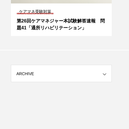
ケアマネ受験対策
専門
取
第26回ケアマネジャー本試験解答速報 問
介護
題41「通所リハビリテーション」
ニケ
ARCHIVE