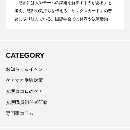
「感謝には人やチームの課題を解決する力がある」と
「ミスは絶対ダメ」の空気が、現場の息
2026.05.15
考え、感謝の気持ちを伝える「サンクスカード」の普
及に取り組んでいる。国際学会での発表や執筆活動、
研修や大学での講義などを通じて感謝の文化づくりと
を詰まらせていないか？
幸せな職場づくりを推進し、「ケアする人もされる人
も幸せになる」ことを目指している。 日本作業療法士
協会 認定作業療法士／日本実務能力開発協会 認定コ
CATEGORY
ーチ／一般社団法人Well-Being DESIGN 認定Well-
Being Dialogue Cardファシリテーター／ポジティブ心
お知らせ＆イベント
理学実践インストラクター
ケアマネ受験対策
介護ココロのケア
介護職員初任者研修
専門家コラム