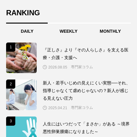
RANKING
DAILY
WEEKLY
MONTHLY
1
1
『正しさ』より『その人らしさ』を支える医
療・介護・支援へ
専門家コラム
2026.08.05
新人・若手いじめの見えにくい実態──それ、
2
2
指導じゃなくて虐めじゃないの？新人が感じ
る見えない圧力
専門家コラム
2025.04.21
3
3
人生にはいつだって「まさか」がある ～境界
悪性卵巣腫瘍になりました～