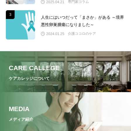
専門家コラム
2025.04.21
3
3
人生にはいつだって「まさか」がある ～境界
悪性卵巣腫瘍になりました～
介護ココロのケア
2024.01.25
CARE CALLEGE
ケアカレッジについて
MEDIA
メディア紹介