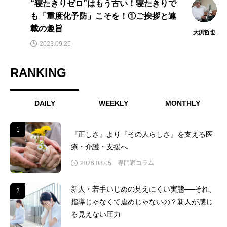
“寝たきりゼロ”はもう古い！寝たきりで
も「重度化予防」こそを！①ご挨拶と連
載の趣旨
大渕哲也
2023.09.25
RANKING
DAILY
WEEKLY
MONTHLY
1
1
『正しさ』より『その人らしさ』を支える医
療・介護・支援へ
専門家コラム
2026.08.05
新人・若手いじめの見えにくい実態──それ、
2
2
指導じゃなくて虐めじゃないの？新人が感じ
る見えない圧力