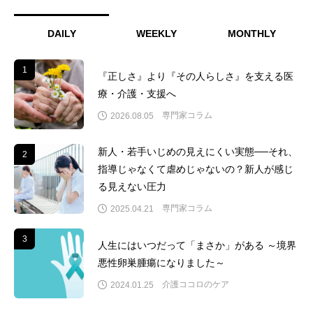
DAILY
WEEKLY
MONTHLY
1
1
『正しさ』より『その人らしさ』を支える医
療・介護・支援へ
専門家コラム
2026.08.05
新人・若手いじめの見えにくい実態──それ、
2
2
指導じゃなくて虐めじゃないの？新人が感じ
る見えない圧力
専門家コラム
2025.04.21
3
3
人生にはいつだって「まさか」がある ～境界
悪性卵巣腫瘍になりました～
介護ココロのケア
2024.01.25