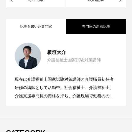
記事を書いた専門家
専門家の新着記事
パート合格が始まる今だからこそ介護福
2025.10.02
板垣大介
介護福祉士国家試験対策講師
介護福祉士のパート合格導入！
2025.05.21
祉士にチャレンジしよう！！
現在は介護福祉士国家試験対策講師と介護職員初任者
介護職員初任者研修始めます！！「取得
2025.04.24
研修の講師として活動中。社会福祉士、介護福祉士、
介護支援専門員の資格を持ち、介護現場で勤務のの
ち、介護福祉士養成の専門学校の教員として勤務。そ
するメリット」
こで介護福祉士を目指す学生に福祉の魅力を伝え、多
くの卒業生が介護現場で活躍している。また介護福祉
士国家試験対策のスペシャリストとして、学生だけで