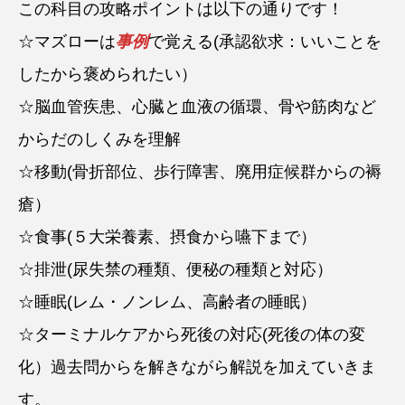
この科目の攻略ポイントは以下の通りです！
☆マズローは
事例
で覚える(承認欲求：いいことを
したから褒められたい）
☆脳血管疾患、心臓と血液の循環、骨や筋肉など
からだのしくみを理解
☆移動(骨折部位、歩行障害、廃用症候群からの褥
瘡）
☆食事(５大栄養素、摂食から嚥下まで）
☆排泄(尿失禁の種類、便秘の種類と対応）
☆睡眠(レム・ノンレム、高齢者の睡眠）
☆ターミナルケアから死後の対応(死後の体の変
化）過去問からを解きながら解説を加えていきま
す。