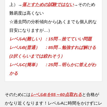
上）→
落とすための試験ではない
→そのため
難易度は高くない
☆過去問の分析傾向から(あくまでも個人的な
目安になりますが…）
レベルA(難しい）：15問→捨てていい問題
レベルB(普通） ：85問→勉強すれば解ける
(2択くらいまでは絞れそう）
レベルC(簡単） ：25問→明らかに答えがわ
かる
そのためには
レベルBを55～60点取れる
と合格が
かなり近くなります！レベルAに時間をかけずにレ