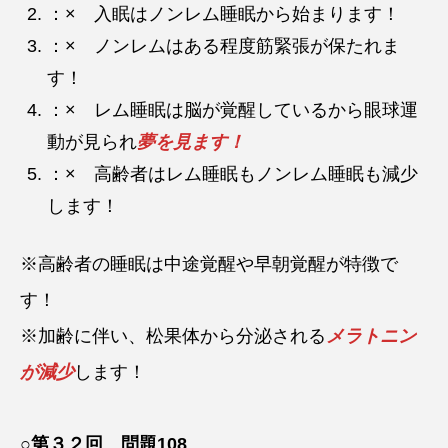
：× 入眠はノンレム睡眠から始まります！
：× ノンレムはある程度筋緊張が保たれま
す！
：× レム睡眠は脳が覚醒しているから眼球運
動が見られ
夢を見ます！
：× 高齢者はレム睡眠もノンレム睡眠も減少
します！
※高齢者の睡眠は中途覚醒や早朝覚醒が特徴で
す！
※加齢に伴い、松果体から分泌される
メラトニン
が減少
します！
○第３２回 問題108