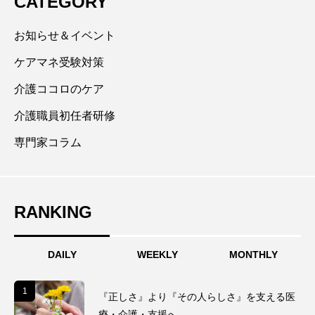
CATEGORY
なく、現場で介護福祉士を目指す方たちの国家試験合
格をサポートして結果を残した。介護分野だけでな
お知らせ＆イベント
く、幅広い福祉分野で新潟の医療福祉業界を盛り上げ
ケアマネ受験対策
たいと考え、医療福祉の現場で医療ソーシャルワーカ
介護ココロのケア
ーも経験し相談援助のスキルも習得。趣味はバスケッ
トボールと広島カープの応援。
介護職員初任者研修
専門家コラム
RANKING
DAILY
WEEKLY
MONTHLY
1
1
『正しさ』より『その人らしさ』を支える医
療・介護・支援へ