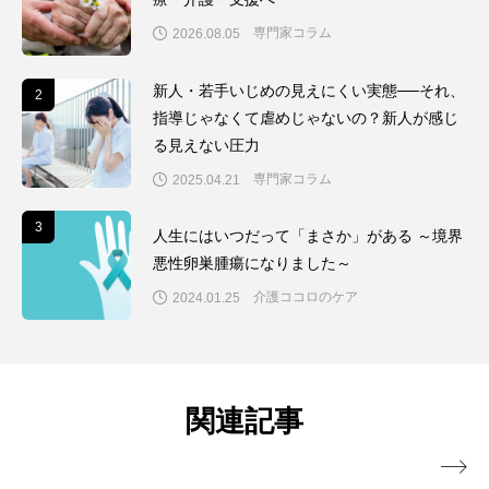
専門家コラム
2026.08.05
新人・若手いじめの見えにくい実態──それ、
2
2
指導じゃなくて虐めじゃないの？新人が感じ
る見えない圧力
専門家コラム
2025.04.21
3
3
人生にはいつだって「まさか」がある ～境界
悪性卵巣腫瘍になりました～
介護ココロのケア
2024.01.25
関連記事
