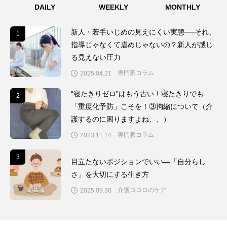
DAILY
WEEKLY
MONTHLY
新人・若手いじめの見えにくい実態──それ、
1
1
指導じゃなくて虐めじゃないの？新人が感じ
る見えない圧力
専門家コラム
2025.04.21
“寝たきりゼロ”はもう古い！寝たきりでも
2
2
「重度化予防」こそを！③拘縮について（介
護するのに困りますよね、、）
専門家コラム
2023.11.14
3
3
目立たないポジションでいい―「自分らし
さ」を大切にする生き方
介護ココロのケア
2025.09.30