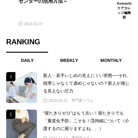
センターの活用方法～
Komachi
ケアカレ
ッジ編集
部
2024.02.07
RANKING
DAILY
WEEKLY
MONTHLY
新人・若手いじめの見えにくい実態──それ、
1
1
指導じゃなくて虐めじゃないの？新人が感じ
る見えない圧力
専門家コラム
2025.04.21
“寝たきりゼロ”はもう古い！寝たきりでも
2
2
「重度化予防」こそを！③拘縮について（介
護するのに困りますよね、、）
専門家コラム