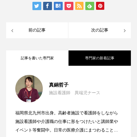
前の記事
次の記事
記事を書いた専門家
専門家の新着記事
命を見送る心の準備
2024.05.17
真鍋哲子
施設看護師 異端児ナース
何のために？自分の人生楽しいです
2024.02.07
福岡県北九州市出身。高齢者施設で看護師をしながら
【生活の中の看護とは？総論】
2023.12.05
か？
施設看護師や介護職の仕事に形をつけたいと講師業や
イベント等奮闘中。日常の医療介護にまつわることを