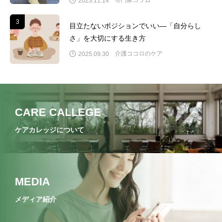
2023.11.14
3
3
目立たないポジションでいい―「自分らし
さ」を大切にする生き方
介護ココロのケア
2025.09.30
CARE CALLEGE
ケアカレッジについて
MEDIA
メディア紹介