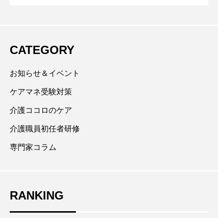
リアルにわかりやすく伝えます。 外科、整形外科、内
科、精神科などを経験し、2002年より高齢者施設（特
養等）の看護師として勤務。生活の場での看護・介護
のやりがいを感じ介護現場でその人らしさを大切に多
CATEGORY
職種チームで命を最後まで見届ける支援に力を入れて
います。全国高齢者施設看護師会講師。地域では障が
お知らせ＆イベント
い者の落水洋介らと共に株式会社ＰＬＳで活躍中。
ケアマネ受験対策
介護ココロのケア
介護職員初任者研修
専門家コラム
RANKING